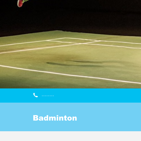
--------