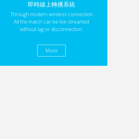
即時線上轉播系統
Through modern wireless connection
All the match can be live-streamed
without lag or disconnection.
More