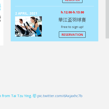
ING CHEN
YU-SUNG LIN
INNING
h.12.00-h.13.00
KIK BOXING
2 APRIL, 2021
LOREM IPSUM
ipsum dolor
華江盃羽球賽
Lorem ipsum dolor
SPINNING
 consectetuer.
sit amet, consectetuer.
Lorem ipsum dolor
Free to sign up!
sit amet, consectetuer.
RESERVATION
n from Tai Tzu Ying. 🤯
pic.twitter.com/dAxjaxhc7b