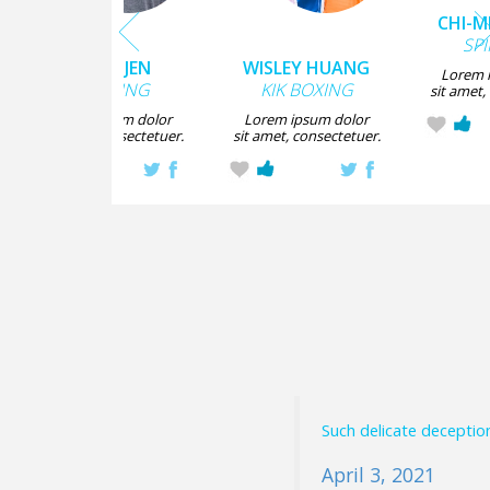
CHI-M
SP
RONG JEN
WISLEY HUANG
Lorem 
SPINNING
KIK BOXING
sit amet,
Lorem ipsum dolor
Lorem ipsum dolor
sit amet, consectetuer.
sit amet, consectetuer.
Such delicate deceptio
April 3, 2021