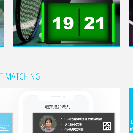
READ MORE
CT MATCHING